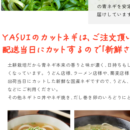
の青ネギを安
届けしていま
土耕栽培だから青ネギ本来の香りと味が濃く､日持ちも
くなっています。うどん店様､ラーメン店様や､蕎麦店
出荷当日にカットした新鮮な国産ネギですので､うどん､
などにご利用ください。
その他ネギトロ丼やネギ焼き､だし巻き卵のいろどりに