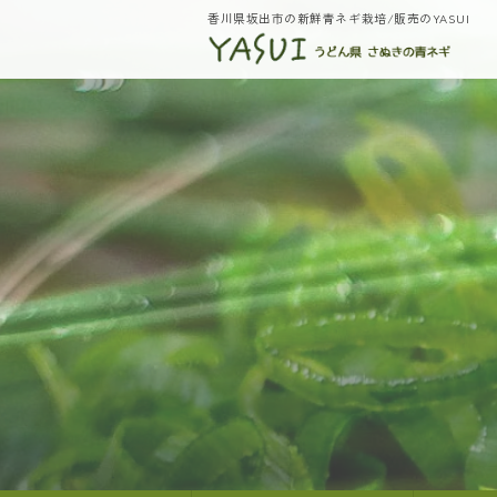
香川県坂出市の新鮮青ネギ栽培/販売のYASUI