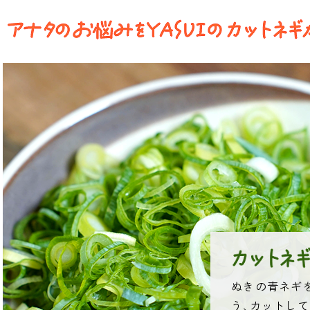
ぬきの青ネギ
う､カットし