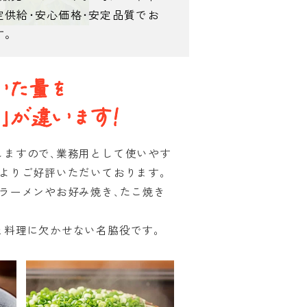
定供給･安心価格･安定品質でお
す。
しますので､業務用として使いやす
様よりご好評いただいております。
ラーメンやお好み焼き､たこ焼き
と料理に欠かせない名脇役です。